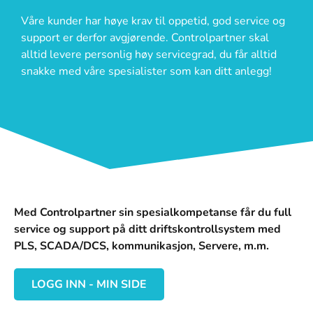
Våre kunder har høye krav til oppetid, god service og
support er derfor avgjørende. Controlpartner skal
alltid levere personlig høy servicegrad, du får alltid
snakke med våre spesialister som kan ditt anlegg!
Med Controlpartner sin spesialkompetanse får du full
service og support på ditt driftskontrollsystem med
PLS, SCADA/DCS, kommunikasjon, Servere, m.m.
LOGG INN - MIN SIDE